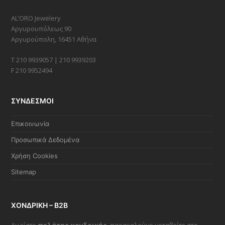
AL’ORO Jewelery
Αργυρουπόλεως 90
Αργυρούπολη, 16451 Αθήνα
Τ 210 9939057 | 210 9939203
F 210 9952494
ΣΥΝΔΕΣΜΟΙ
Επικοινωνία
Προσωπικά Δεδομένα
Χρήση Cookies
Sitemap
ΧΟΝΔΡΙΚΗ – B2B